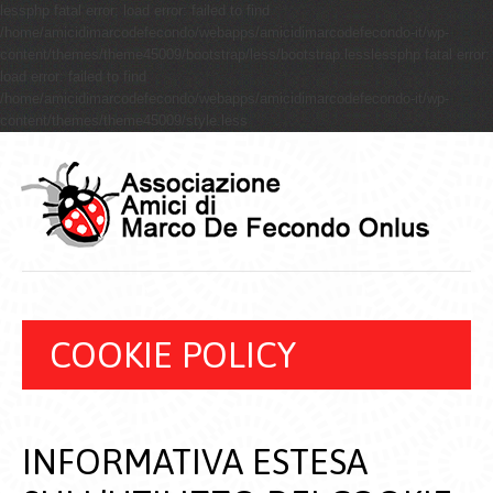
lessphp fatal error: load error: failed to find
/home/amicidimarcodefecondo/webapps/amicidimarcodefecondo-it/wp-
content/themes/theme45009/bootstrap/less/bootstrap.lesslessphp fatal error:
load error: failed to find
/home/amicidimarcodefecondo/webapps/amicidimarcodefecondo-it/wp-
content/themes/theme45009/style.less
COOKIE POLICY
INFORMATIVA ESTESA