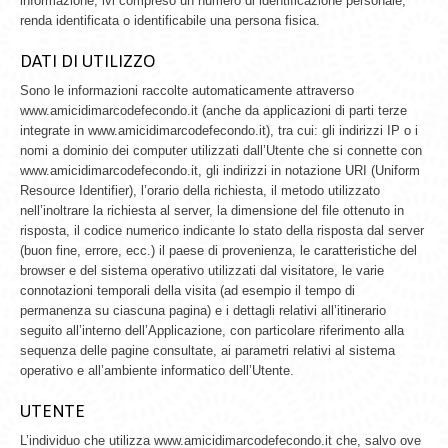
informazione, ivi compreso un numero di identificazione personale,
renda identificata o identificabile una persona fisica.
DATI DI UTILIZZO
Sono le informazioni raccolte automaticamente attraverso
www.amicidimarcodefecondo.it (anche da applicazioni di parti terze
integrate in www.amicidimarcodefecondo.it), tra cui: gli indirizzi IP o i
nomi a dominio dei computer utilizzati dall’Utente che si connette con
www.amicidimarcodefecondo.it, gli indirizzi in notazione URI (Uniform
Resource Identifier), l’orario della richiesta, il metodo utilizzato
nell’inoltrare la richiesta al server, la dimensione del file ottenuto in
risposta, il codice numerico indicante lo stato della risposta dal server
(buon fine, errore, ecc.) il paese di provenienza, le caratteristiche del
browser e del sistema operativo utilizzati dal visitatore, le varie
connotazioni temporali della visita (ad esempio il tempo di
permanenza su ciascuna pagina) e i dettagli relativi all’itinerario
seguito all’interno dell’Applicazione, con particolare riferimento alla
sequenza delle pagine consultate, ai parametri relativi al sistema
operativo e all’ambiente informatico dell’Utente.
UTENTE
L’individuo che utilizza www.amicidimarcodefecondo.it che, salvo ove