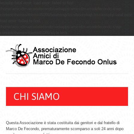
lessphp fatal error: load error: failed to find
/home/amicidimarcodefecondo/webapps/amicidimarcodefecondo-it/wp-
content/themes/theme45009/bootstrap/less/bootstrap.lesslessphp fatal error:
load error: failed to find
/home/amicidimarcodefecondo/webapps/amicidimarcodefecondo-it/wp-
content/themes/theme45009/style.less
CHI SIAMO
Questa Associazione è stata costituita dai genitori e dal fratello di
Marco De Fecondo, prematuramente scomparso a soli 24 anni dopo